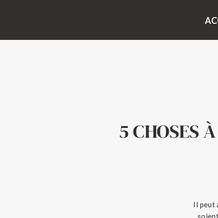
AC
5 CHOSES À
Il peut
soient