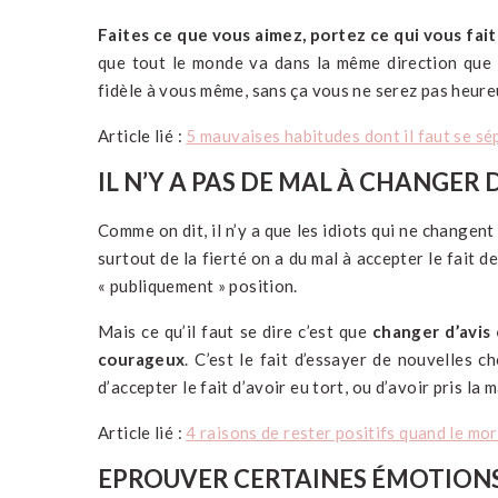
Faites ce que vous aimez, portez ce qui vous fai
que tout le monde va dans la même direction que c
fidèle à vous même, sans ça vous ne serez pas heure
Article lié :
5 mauvaises habitudes dont il faut se sé
IL N’Y A PAS DE MAL À CHANGER D
Comme on dit, il n’y a que les idiots qui ne changen
surtout de la fierté on a du mal à accepter le fait 
« publiquement » position.
Mais ce qu’il faut se dire c’est que
changer d’avis
courageux
. C’est le fait d’essayer de nouvelles 
d’accepter le fait d’avoir eu tort, ou d’avoir pris la
Article lié :
4 raisons de rester positifs quand le mor
EPROUVER CERTAINES ÉMOTIONS 