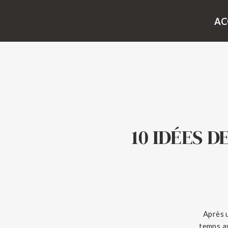
AC
10 IDÉES 
Après 
temps av