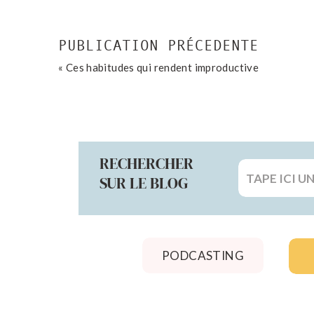
l’on était petit et qui aujourd’hui ont disparu chez 
dépoussiérer, vous ne le regretterez pas ! Vous pou
est réellement mauvais joueur 🙂 Pour pimenter l
PUBLICATION PRÉCEDENTE
Celui qui perd se voit attribuer un gage !
«
Ces habitudes qui rendent improductive
FAIRE UNE APRÈS-MIDI SPA À LA
Prendre soin de soi et de son corps fait un bien fou
vous êtes avec vos amies. Généralement nous avo
apporter leurs produits pour plus de choix. Se 
RECHERCHER
gommage… Prenez une pause dans votre quotidien et
Search
SUR LE BLOG
for:
ORGANISER UNE SOIRÉE FILMS OU
Au lieu de dépenser de l’argent au cinéma, pourqu
gratuit, vous pouvez manger ce que vous voulez, e
PODCASTING
votre siège. S’il y a une saga ou une série que vous 
QUELLES SONT VOS IDÉES DE SOR