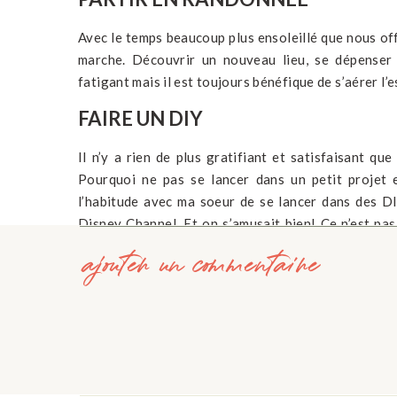
Avec le temps beaucoup plus ensoleillé que nous off
marche. Découvrir un nouveau lieu, se dépenser 
fatigant mais il est toujours bénéfique de s’aérer l’e
FAIRE UN DIY
Il n’y a rien de plus gratifiant et satisfaisant qu
Pourquoi ne pas se lancer dans un petit projet e
l’habitude avec ma soeur de se lancer dans des D
Disney Channel. Et on s’amusait bien! Ce n’est pa
que nous ne pouvons plus faire ce genre d’activ
ajouter un commentaire
Pinterest, n’hésitez pas à y jeter un coup d’oeil.
Article lié :
Ma Bucket list de l’été 2018
ORGANISER UNE SOIRÉE JEUX DE 
Monopoly, Scrabble, Qui est-ce, Uno… Tous ces jeux