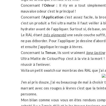
Concernant l’
Odeur
: il n’y en a tout simplement
mauvaise odeur c’est le principal !
Concernant l’
Application
c’est assez facile, la br
c’est un produit a fini ultra matte il faut veiller 
hydrater avant de l’appliquer. Surtout si, de base, on
Le RAL étant
très pigmenté
une seule couche suffit, 
ne pas déborder. Pour l’appliquer je dessine d’abor
et ensuite j’applique le rouge à lèvres.
Concernant la
Tenue
, ils sont vraiment
long lasting
Ultra Matte de ColourPop c’est à la vie à la mort 
réussir à l’enlever.
Voila un petit swatch sur mon bras des RAL que j’ai 
J’en ai pris douze, j’ai eu beaucoup de mal à choisir 
marrant avec ces rouges à lèvres c’est que la teint
personne.
Mon bilan comme vous vous en êtes rendues compte e
acheté il y a 2 mois déjà et je les trouve toujours aus