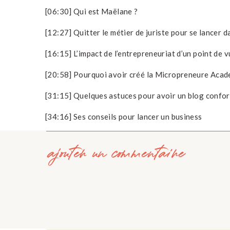
[06:30] Qui est Maëlane ?
[12:27] Quitter le métier de juriste pour se lancer da
[16:15] L’impact de l’entrepreneuriat d’un point de 
[20:58] Pourquoi avoir créé la Micropreneure Aca
[31:15] Quelques astuces pour avoir un blog conform
[34:16] Ses conseils pour lancer un business
[36:16] Quelques informations sur la micro entrepr
ajouter un commentaire
[41:25] Son choix d’être partiellement digitale nom
Notes : J’espère que vous avez apprécié cet article.
d’affiliation, ce qui signifie que si vous cliquez su
recevrais une petite commission. Tout l’argent que
permet de continuer à produire du contenu régulier. 