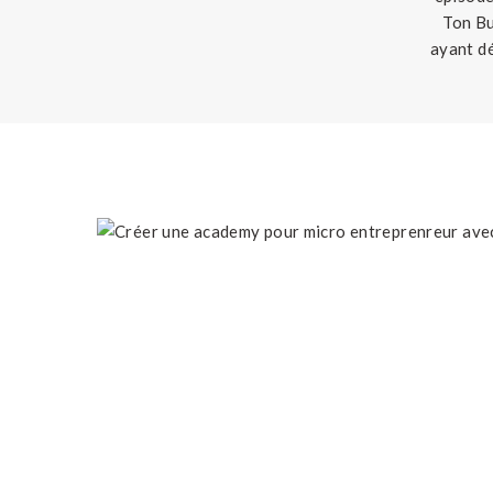
Ton Bu
ayant dé
créer un