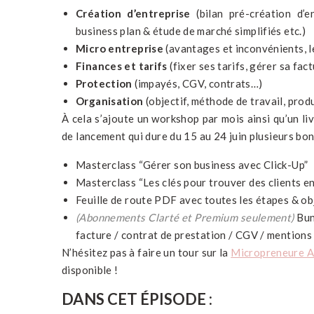
Création d’entreprise
(bilan pré-création d’e
business plan & étude de marché simplifiés etc.)
Micro entreprise
(
avantages et inconvénients, le
Finances et tarifs
(fixer ses tarifs, gérer sa fac
Protection
(impayés, CGV, contrats…)
Organisation
(objectif, méthode de travail, prod
À cela s’ajoute un workshop par mois ainsi qu’un li
de lancement qui dure du 15 au 24 juin plusieurs bon
Masterclass “Gérer son business avec Click-Up”
Masterclass “Les clés pour trouver des clients e
Feuille de route PDF avec toutes les étapes & ob
(Abonnements Clarté et Premium seulement)
Bund
facture / contrat de prestation / CGV / mentions 
N’hésitez pas à faire un tour sur la
Micropreneure 
disponible !
DANS CET ÉPISODE :