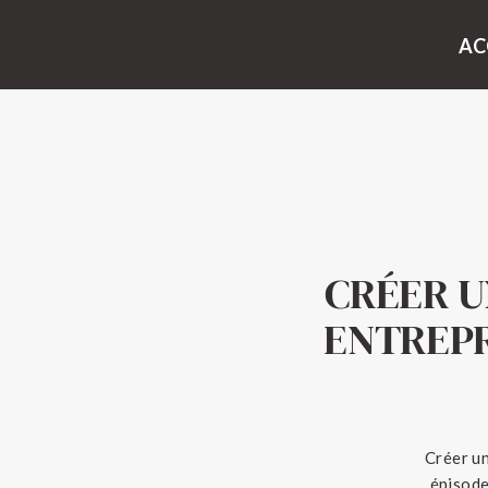
AC
CRÉER U
ENTREP
Créer u
épisode