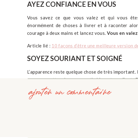
AYEZ CONFIANCE EN VOUS
Vous savez ce que vous valez et qui vous ête
énormément de choses à livrer et à raconter alor
courage à deux mains et lancez vous.
Vous en valez
Article lié :
10 façons d’être une meilleure version 
SOYEZ SOURIANT ET SOIGNÉ
L’apparence reste quelque chose de très important.
vous permettra de vous sentir bien et confiant. 
ajouter un commentaire
donnera une bonne impression vis-à-vis des autres.
d’avoir une personne soignée en face de soi.
Adopte
sentez vous bien dans votre peau et les gens le r
VENEZ ACCOMPAGNÉ
Si vous en avez la possibilité n’hésitez pas à ve
coin près du buffet avec votre ami mais
pour que ce