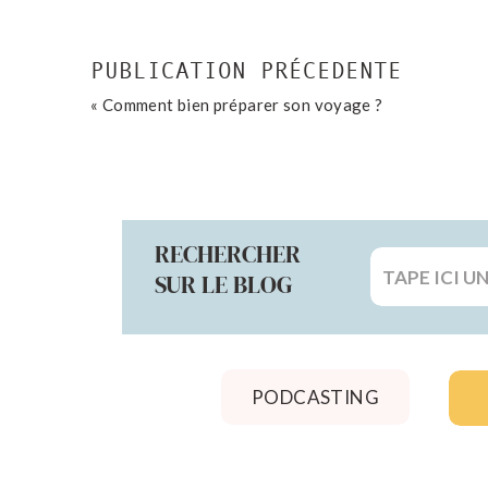
avec une personne extravertie elle vous aidera à ab
à deux on est plus fort. Vous aurez moins peur d’eng
PUBLICATION PRÉCEDENTE
C’est pour cette raison que j’adore aller à des éve
«
Comment bien préparer son voyage ?
s’aide mutuellement, on se motive. Il y a une blogueu
mots. La conversation se passe et elle est ravi
personne qui l’inspire mais en plus elles ont gardé u
RECHERCHER
Search
SUR LE BLOG
for:
GARDEZ CONTACT
PODCASTING
N’hésitez pas à garder contact avec les gens que
envoyer un mail de remerciement à l’agence qui v
les autres personnes que vous avez rencontré. C’