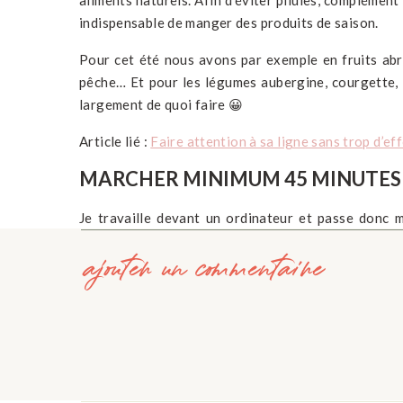
aliments naturels. Afin d’éviter pilules, complément
indispensable de manger des produits de saison.
Pour cet été nous avons par exemple en fruits abri
pêche… Et pour les légumes aubergine, courgette, 
largement de quoi faire 😀
Article lié :
Faire attention à sa ligne sans trop d’ef
MARCHER MINIMUM 45 MINUTES 
Je travaille devant un ordinateur et passe donc 
marcher minimum 10 000 pas et il m’arrive parfois 
ajouter un commentaire
Je déteste ouvrir l’application Santé de mon téléphon
Avec l’été qui arrive, et les beaux jours avec je l’esp
balade ou promenade dans un parc. De faire un déto
raccourci. De marcher plutôt que de prendre la voi
que des habitudes à prendre, mais elles peuvent no