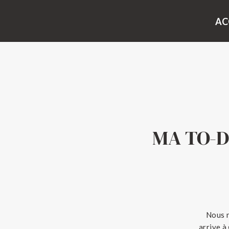
AC
MA TO-D
Nous n
arrive à